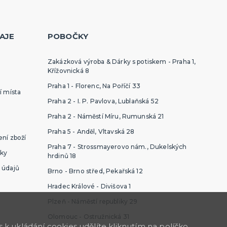
AJE
POBOČKY
Zakázková výroba & Dárky s potiskem - Praha 1,
Křížovnická 8
Praha 1 - Florenc, Na Poříčí 33
í místa
Praha 2 - I. P. Pavlova, Lublaňská 52
Praha 2 - Náměstí Míru, Rumunská 21
Praha 5 - Anděl, Vltavská 28
ní zboží
Praha 7 - Strossmayerovo nám., Dukelských
ky
hrdinů 18
 údajů
Brno - Brno střed, Pekařská 12
Hradec Králové - Divišova 1
Plzeň - Náměstí republiky 29
Olomouc - Ostružnická 31
k ukládání cookies udělíte kliknutím na políčko