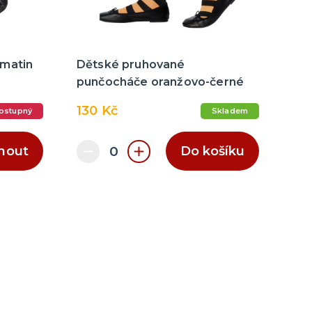
matin
Dětské pruhované
punčocháče oranžovo-černé
130 Kč
ostupný
Skladem
nout
Do košíku