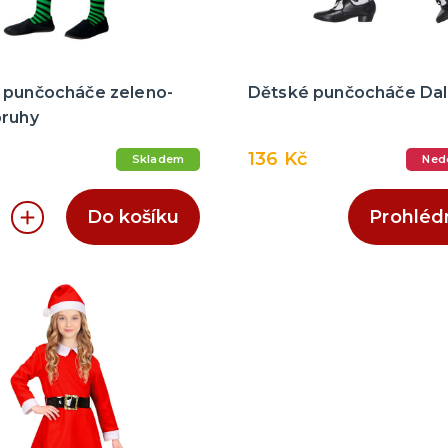
 punčocháče zeleno-
Dětské punčocháče Dal
pruhy
136 Kč
Skladem
Ned
Do košíku
Prohléd