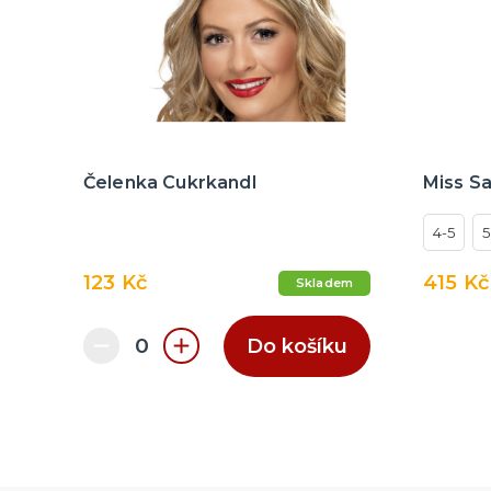
Čelenka Cukrkandl
Miss Sa
4-5
5
123 Kč
415 Kč
Skladem
Do košíku