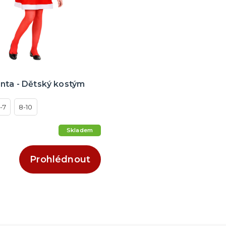
nta - Dětský kostým
-7
8-10
Skladem
Prohlédnout