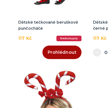
Dětské tečkované beruškové
Dětské
punčocháče
černé 
117 Kč
117 Kč
Nedostupný
Prohlédnout