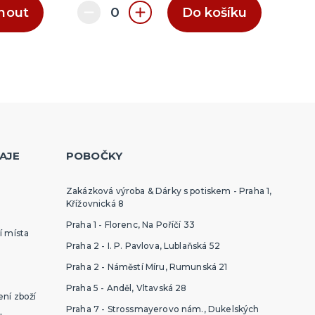
nout
Do košíku
AJE
POBOČKY
Zakázková výroba & Dárky s potiskem - Praha 1,
Křížovnická 8
Praha 1 - Florenc, Na Poříčí 33
í místa
Praha 2 - I. P. Pavlova, Lublaňská 52
Praha 2 - Náměstí Míru, Rumunská 21
Praha 5 - Anděl, Vltavská 28
ní zboží
Praha 7 - Strossmayerovo nám., Dukelských