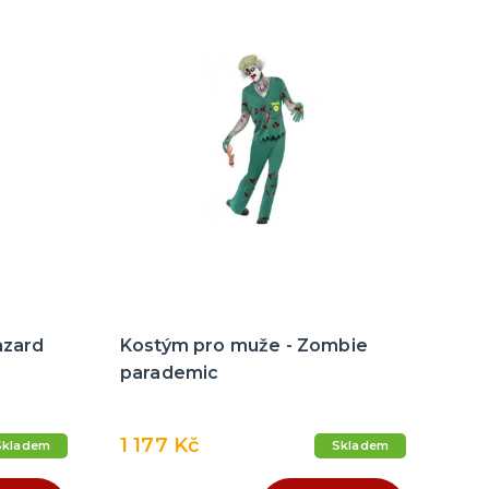
azard
Kostým pro muže - Zombie
parademic
1 177 Kč
Skladem
Skladem