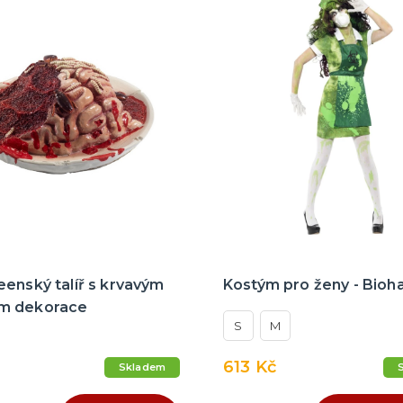
enský talíř s krvavým
Kostým pro ženy - Bioh
m dekorace
S
M
613 Kč
Skladem