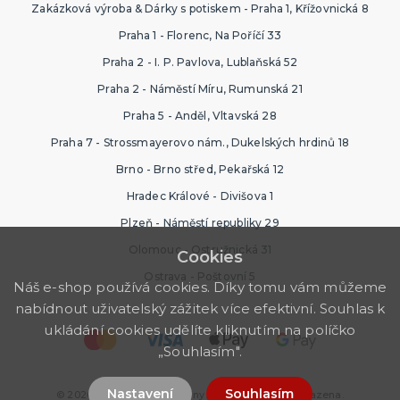
Zakázková výroba & Dárky s potiskem - Praha 1, Křížovnická 8
Praha 1 - Florenc, Na Poříčí 33
Praha 2 - I. P. Pavlova, Lublaňská 52
Praha 2 - Náměstí Míru, Rumunská 21
Praha 5 - Anděl, Vltavská 28
Praha 7 - Strossmayerovo nám., Dukelských hrdinů 18
Brno - Brno střed, Pekařská 12
Hradec Králové - Divišova 1
Plzeň - Náměstí republiky 29
Olomouc - Ostružnická 31
Cookies
Ostrava - Poštovní 5
Náš e-shop používá cookies. Díky tomu vám můžeme
nabídnout uživatelský zážitek více efektivní. Souhlas k
ukládání cookies udělíte kliknutím na políčko
„Souhlasím".
Nastavení
Souhlasím
© 2026 Nejlevnější Ptákoviny. Všechna práva vyhrazena.