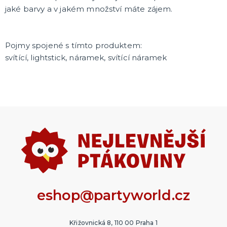
Doplňky pro mládence
Balonky a girlandy
Výzdoba a dekorace
Fotokoutek
Originální dárky
Další doplňky
Společenské hry
DALŠÍ KATEGORIE
jaké barvy a v jakém množství máte zájem.
MIKULÁŠ A VÁNOCE
Santa Claus
Pojmy spojené s tímto produktem:
Čerti
svítící, lightstick, náramek, svítící náramek
Andělé
Mikuláš
Ostatní vánoční a zimní kostýmy
Vánoční dekorace
DALŠÍ KATEGORIE
eshop@partyworld.cz
Křižovnická 8, 110 00 Praha 1