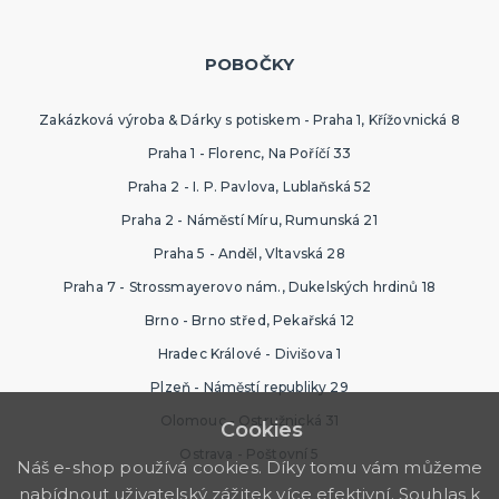
POBOČKY
Zakázková výroba & Dárky s potiskem - Praha 1, Křížovnická 8
Praha 1 - Florenc, Na Poříčí 33
Praha 2 - I. P. Pavlova, Lublaňská 52
Praha 2 - Náměstí Míru, Rumunská 21
Praha 5 - Anděl, Vltavská 28
Praha 7 - Strossmayerovo nám., Dukelských hrdinů 18
Brno - Brno střed, Pekařská 12
Hradec Králové - Divišova 1
Plzeň - Náměstí republiky 29
Olomouc - Ostružnická 31
Cookies
Ostrava - Poštovní 5
Náš e-shop používá cookies. Díky tomu vám můžeme
nabídnout uživatelský zážitek více efektivní. Souhlas k