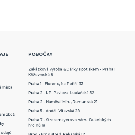
AJE
POBOČKY
Zakázková výroba & Dárky s potiskem - Praha 1,
Křížovnická 8
Praha 1 - Florenc, Na Poříčí 33
í místa
Praha 2 - I. P. Pavlova, Lublaňská 52
Praha 2 - Náměstí Míru, Rumunská 21
Praha 5 - Anděl, Vltavská 28
ní zboží
Praha 7 - Strossmayerovo nám., Dukelských
ky
hrdinů 18
 údajů
Brno - Brno střed, Pekařská 12