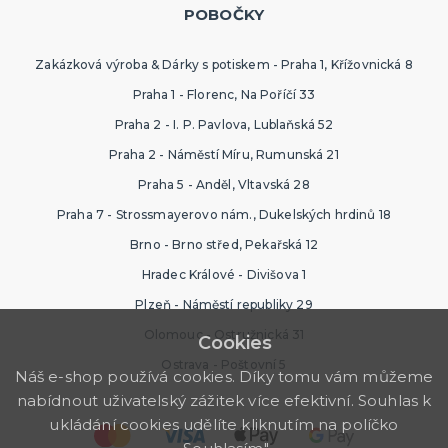
POBOČKY
Zakázková výroba & Dárky s potiskem - Praha 1, Křížovnická 8
Praha 1 - Florenc, Na Poříčí 33
Praha 2 - I. P. Pavlova, Lublaňská 52
Praha 2 - Náměstí Míru, Rumunská 21
Praha 5 - Anděl, Vltavská 28
Praha 7 - Strossmayerovo nám., Dukelských hrdinů 18
Brno - Brno střed, Pekařská 12
Hradec Králové - Divišova 1
Plzeň - Náměstí republiky 29
Olomouc - Ostružnická 31
Cookies
Ostrava - Poštovní 5
Náš e-shop používá cookies. Díky tomu vám můžeme
nabídnout uživatelský zážitek více efektivní. Souhlas k
ukládání cookies udělíte kliknutím na políčko