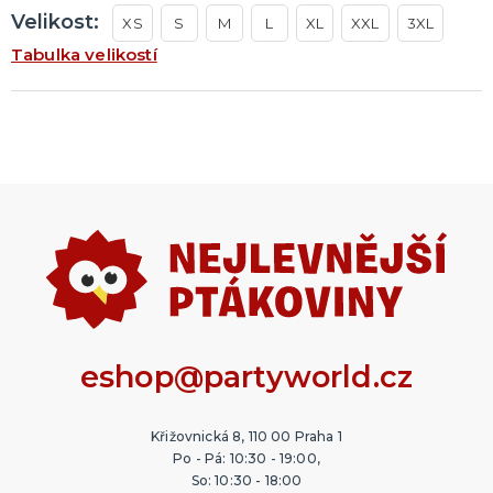
Doplňky pro mládence
Balonky a girlandy
Výzdoba a dekorace
Fotokoutek
Originální dárky
Další doplňky
Společenské hry
DALŠÍ KATEGORIE
Velikost:
XS
S
M
L
XL
XXL
3XL
Tabulka velikostí
MIKULÁŠ A VÁNOCE
Santa Claus
Čerti
Andělé
Mikuláš
Ostatní vánoční a zimní kostýmy
Vánoční dekorace
DALŠÍ KATEGORIE
eshop@partyworld.cz
Křižovnická 8, 110 00 Praha 1
Po - Pá: 10:30 - 19:00,
So: 10:30 - 18:00