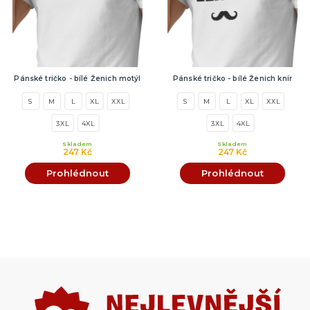
Pánské tričko - bílé Ženich motýl
Pánské tričko - bílé Ženich knír
S
M
L
XL
XXL
S
M
L
XL
XXL
3XL
4XL
3XL
4XL
Skladem
Skladem
247 Kč
247 Kč
Prohlédnout
Prohlédnout