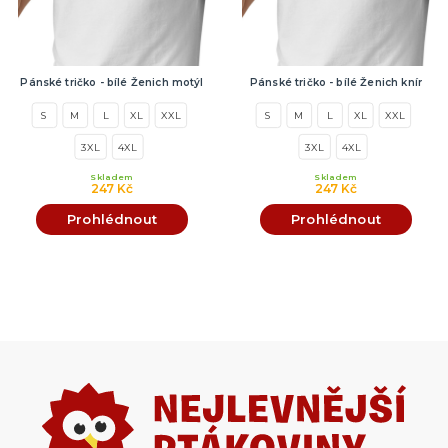
Pánské tričko - bílé Ženich motýl
Pánské tričko - bílé Ženich knír
S
M
L
XL
XXL
S
M
L
XL
XXL
3XL
4XL
3XL
4XL
Skladem
Skladem
247 Kč
247 Kč
Prohlédnout
Prohlédnout