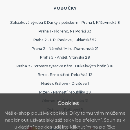
POBOČKY
Zakázková výroba & Dárky s potiskem - Praha 1, Křížovnická 8
Praha 1 - Florenc, Na Poříčí 33
Praha 2 - I. P. Pavlova, Lublaňská 52
Praha 2 - Náměstí Míru, Rumunská 21
Praha 5 - Anděl, Vltavská 28
Praha 7 - Strossmayerovo nám., Dukelských hrdinů 18
Brno - Brno střed, Pekařská 12
Hradec Králové - Divišova 1
Plzeň - Náměstí republiky 29
Olomouc - Ostružnická 31
Cookies
Ostrava - Poštovní 5
Náš e-shop používá cookies. Díky tomu vám můžeme
nabídnout uživatelský zážitek více efektivní. Souhlas k
ukládání cookies udělíte kliknutím na políčko