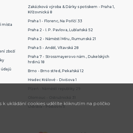
Zakázková výroba & Dárky s potiskem - Praha 1,
Křížovnická 8
Praha 1 - Florenc, Na Poříčí 33
í místa
Praha 2 - I. P. Pavlova, Lublaňská 52
Praha 2 - Náměstí Míru, Rumunská 21
Praha 5 - Anděl, Vltavská 28
ní zboží
Praha 7 - Strossmayerovo nám., Dukelských
ky
hrdinů 18
 údajů
Brno - Brno střed, Pekařská 12
Hradec Králové - Divišova 1
Plzeň - Náměstí republiky 29
Olomouc - Ostružnická 31
k ukládání cookies udělíte kliknutím na políčko
Ostrava - Poštovní 5