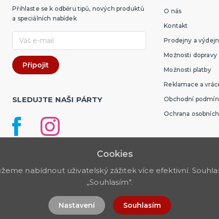
Přihlaste se k odběru tipů, nových produktů
O nás
a speciálních nabídek
Kontakt
Prodejny a výdejn
Možnosti dopravy
Možnosti platby
Reklamace a vráce
SLEDUJTE NAŠI PÁRTY
Obchodní podmín
Ochrana osobních
Cookies
me nabídnout uživatelský zážitek více efektivní. Souhlas 
„Souhlasím".
Nastavení
Souhlasím