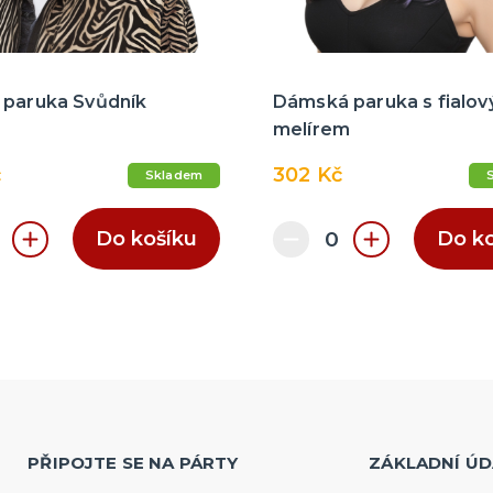
 paruka Svůdník
Dámská paruka s fialo
melírem
č
302 Kč
Skladem
Do košíku
Do k
PŘIPOJTE SE NA PÁRTY
ZÁKLADNÍ ÚD