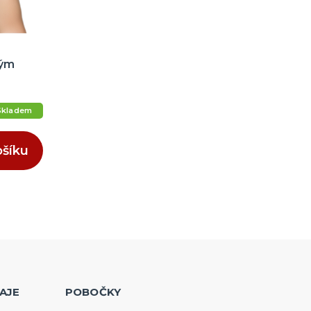
vým
Skladem
ošíku
AJE
POBOČKY