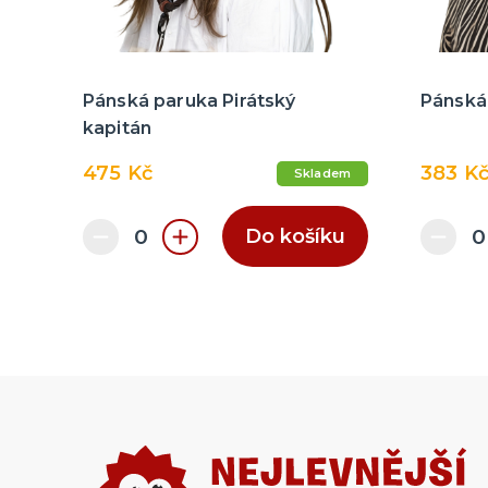
Pánská paruka Pirátský
Pánská
kapitán
475 Kč
383 K
Skladem
Do košíku