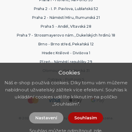
Praha 2 - I. P. Pavlova, Lublaňská 52
Praha 2 - Náměstí Míru, Rumunská 21
Praha 5 - Anděl, Vltavská 28
Praha 7 - Strossmayerovo nám., Dukelských hrdinů 18
Brno - Brno střed, Pekařská 12
Hradec Králové - Divišova 1
Plzeň - Náměstí republiky 29
Olomouc - Ostružnická 31
Cookies
Ostrava - Poštovní 5
Náš e-shop používá cookies. Díky tomu vám můžeme
nabídnout uživatelský zážitek více efektivní. Souhlas k
ukládání cookies udělíte kliknutím na políčko
„Souhlasím".
Nastavení
Souhlasím
© 2026 Nejlevnější Ptákoviny. Všechna práva vyhrazena.
Souhlas můžete odmítnout
zde
.