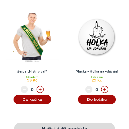
Šerpa „Mistr pivař“
Placka – Holka na vdávání
Skladem
Skladem
99 Kč
29 Kč
Do košíku
Do košíku
Načíst další produkty