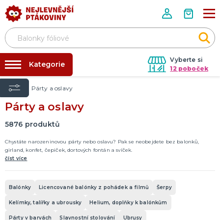
Vyberte si
Kategorie
12 poboček
Úvod
Párty a oslavy
✨ Rozlučky se svobodou ✨
TRIČKA S POTISKEM
Párty a oslavy
Vánoce
Tabulky velikostí
Pivo a víno
Balónky a helium
5876
produktů
Vtipná
Narozeniny
Pro členy rodiny
Pro páry
Hobby a profese
Rozlučka se svobodou
DALŠÍ KATEGORIE
Dárky s potiskem
Chystáte narozeninovou párty nebo oslavu? Pak se neobejdete bez balonků,
girland, konfet, čepiček, dortových fontán a svíček.
Nafukování balónků
číst více
DEKORACE A DOPLŇKY S POTISKEM
Půjčovna kostýmů
Vtipné motivy
Narozeninové motivy
Výzdoba na klíč
Balónky
Licencované balónky z pohádek a filmů
Šerpy
Motivy pro členy rodiny
Kelímky, talířky a ubrousky
Helium, doplňky k balónkům
Motivy pro páry
Motivy profesí a koníčků
Motivy mazlíčků
Motivy alkoholu
Tématické motivy
DALŠÍ KATEGORIE
Párty v barvách
Slavnostní stolování
Ubrusy