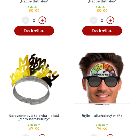
„Happy Birthday“
„Happy Birthday“
Skladem
Skladem
30 Kč
30 Kč
Do košíku
Do košíku
Narozeninová čelenka – zlatá
Brýle – alkoholový měřič
„Mám narozeniny“
Skladem
Skladem
37 Kč
74 Kč