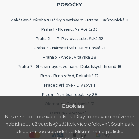
POBOČKY
Zakázková výroba & Dárky s potiskem - Praha 1, Křížovnická 8
Praha 1 - Florenc, Na Poříčí 33
Praha 2 - I. P. Pavlova, Lublaňská 52
Praha 2 - Náměstí Míru, Rumunská 21
Praha 5 - Anděl, Vltavská 28
Praha 7 - Strossmayerovo nám., Dukelských hrdinů 18
Brno - Brno střed, Pekařská 12
Hradec Králové - Divišova 1
Plzeň - Náměstí republiky 29
Olomouc - Ostružnická 31
Cookies
Ostrava - Poštovní 5
Náš e-shop používá cookies. Díky tomu vám můžeme
nabídnout uživatelský zážitek více efektivní. Souhlas k
ukládání cookies udělíte kliknutím na políčko
„Souhlasím".