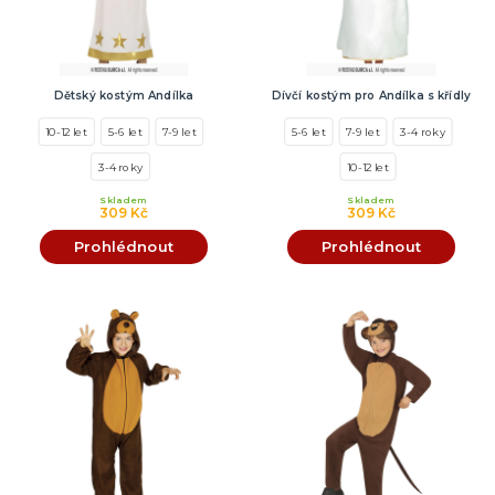
Dětský kostým Andílka
Dívčí kostým pro Andílka s křídly
10-12 let
5-6 let
7-9 let
5-6 let
7-9 let
3-4 roky
3-4 roky
10-12 let
Skladem
Skladem
309 Kč
309 Kč
Prohlédnout
Prohlédnout