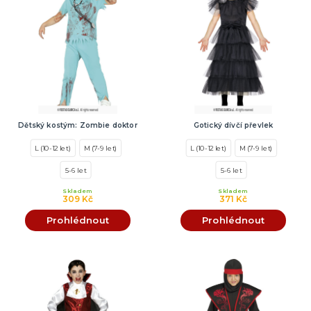
Dětský kostým: Zombie doktor
Gotický dívčí převlek
L (10-12 let)
M (7-9 let)
L (10-12 let)
M (7-9 let)
5-6 let
5-6 let
Skladem
Skladem
309 Kč
371 Kč
Prohlédnout
Prohlédnout