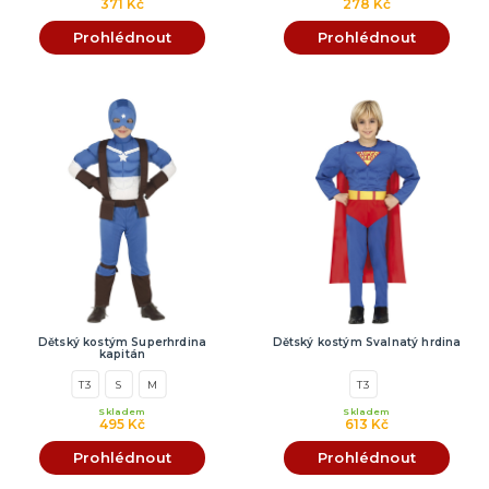
371 Kč
278 Kč
Prohlédnout
Prohlédnout
Dětský kostým Superhrdina
Dětský kostým Svalnatý hrdina
kapitán
T3
S
M
T3
Skladem
Skladem
495 Kč
613 Kč
Prohlédnout
Prohlédnout