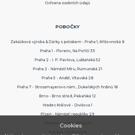
Ochrana osobních údajů
POBOČKY
Zakázková výroba & Dárky s potiskem - Praha 1, Křížovnická 8
Praha 1 - Florenc, Na Poříčí 33
Praha 2 - I. P. Pavlova, Lublaňská 52
Praha 2 - Náměstí Míru, Rumunská 21
Praha 5 - Anděl, Vltavská 28
Praha 7 - Strossmayerovo nám., Dukelských hrdinů 18
Brno - Brno střed, Pekařská 12
Hradec Králové - Divišova 1
Plzeň - Náměstí republiky 29
Olomouc - Ostružnická 31
Cookies
Ostrava - Poštovní 5