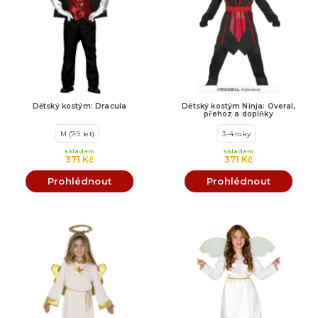
Dětský kostým: Dracula
Dětský kostým Ninja: Overal,
přehoz a doplňky
M (7-9 let)
3-4 roky
Skladem
Skladem
371 Kč
371 Kč
Prohlédnout
Prohlédnout