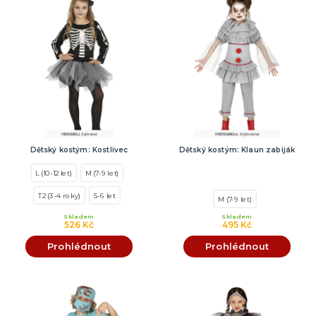
Dětský kostým: Kostlivec
Dětský kostým: Klaun zabiják
L (10-12 let)
M (7-9 let)
T2 (3-4 roky)
5-6 let
M (7-9 let)
Skladem
Skladem
526 Kč
495 Kč
Prohlédnout
Prohlédnout