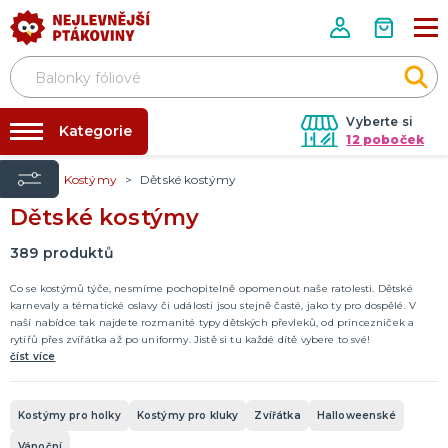
Vyberte si
Kategorie
12 poboček
Úvod
Kostýmy
Dětské kostýmy
✨ Rozlučky se svobodou ✨
TRIČKA S POTISKEM
Dětské kostýmy
Vánoce
Tabulky velikostí
Pivo a víno
Balónky a helium
389
produktů
Vtipná
Narozeniny
Pro členy rodiny
Pro páry
Hobby a profese
Rozlučka se svobodou
DALŠÍ KATEGORIE
Dárky s potiskem
Co se kostýmů týče, nesmíme pochopitelně opomenout naše ratolesti. Dětské
karnevaly a tématické oslavy či události jsou stejně časté, jako ty pro dospělé. V
Nafukování balónků
naší nabídce tak najdete rozmanité typy dětských převleků, od princezniček a
DEKORACE A DOPLŇKY S POTISKEM
rytířů přes zvířátka až po uniformy. Jistě si tu každé dítě vybere to své!
Půjčovna kostýmů
Vtipné motivy
číst více
Narozeninové motivy
Výzdoba na klíč
Motivy pro členy rodiny
Motivy pro páry
Motivy profesí a koníčků
Motivy mazlíčků
Motivy alkoholu
Tématické motivy
DALŠÍ KATEGORIE
Kostýmy pro holky
Kostýmy pro kluky
Zvířátka
Halloweenské
Vánoční