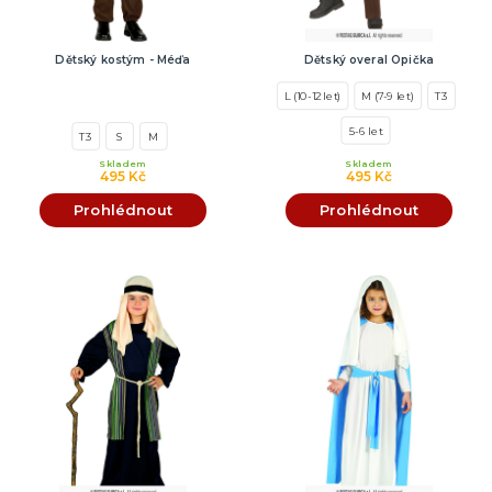
Dětský kostým - Méďa
Dětský overal Opička
L (10-12 let)
M (7-9 let)
T3
5-6 let
T3
S
M
Skladem
Skladem
495 Kč
495 Kč
Prohlédnout
Prohlédnout