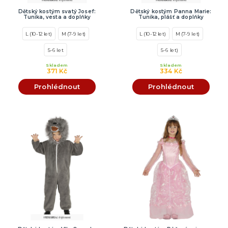
Dětský kostým svatý Josef:
Dětský kostým Panna Marie:
Tunika, vesta a doplňky
Tunika, plášť a doplňky
L (10-12 let)
M (7-9 let)
L (10-12 let)
M (7-9 let)
5-6 let
5-6 let)
Skladem
Skladem
371 Kč
334 Kč
Prohlédnout
Prohlédnout