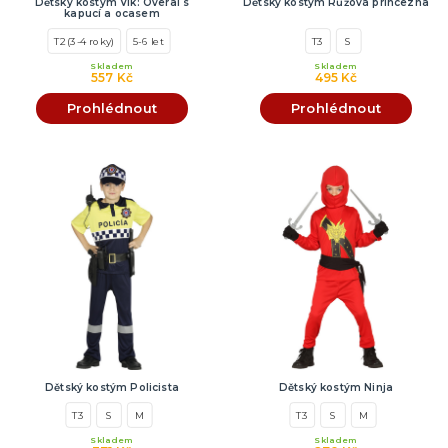
Dětský kostým Vlk: Overal s
Dětský kostým Růžová princezna
kapucí a ocasem
T2 (3-4 roky)
5-6 let
T3
S
Skladem
Skladem
557 Kč
495 Kč
Prohlédnout
Prohlédnout
Dětský kostým Policista
Dětský kostým Ninja
T3
S
M
T3
S
M
Skladem
Skladem