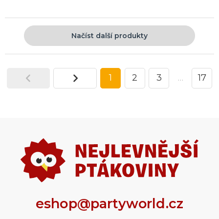
Načíst další produkty
1
2
3
…
17
eshop@partyworld.cz