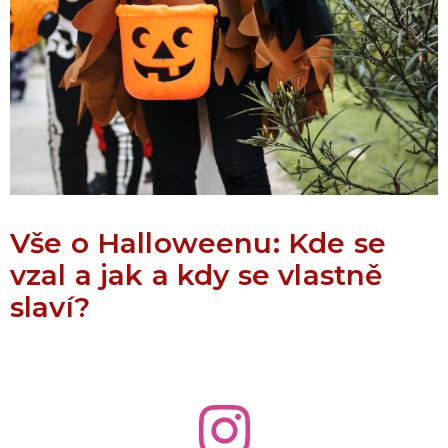
Vše o Halloweenu: Kde se
vzal a jak a kdy se vlastně
slaví?