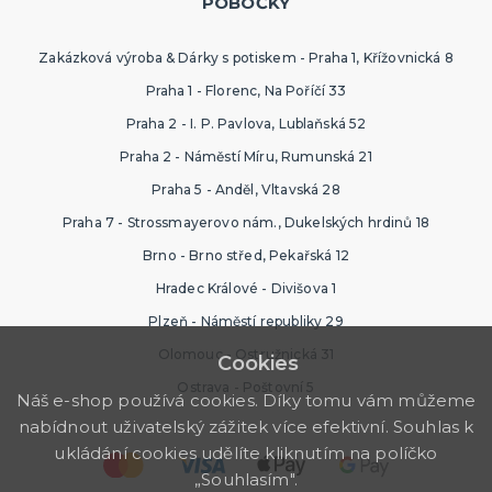
POBOČKY
Zakázková výroba & Dárky s potiskem - Praha 1, Křížovnická 8
Praha 1 - Florenc, Na Poříčí 33
Praha 2 - I. P. Pavlova, Lublaňská 52
Praha 2 - Náměstí Míru, Rumunská 21
Praha 5 - Anděl, Vltavská 28
Praha 7 - Strossmayerovo nám., Dukelských hrdinů 18
Brno - Brno střed, Pekařská 12
Hradec Králové - Divišova 1
Plzeň - Náměstí republiky 29
Olomouc - Ostružnická 31
Cookies
Ostrava - Poštovní 5
Náš e-shop používá cookies. Díky tomu vám můžeme
nabídnout uživatelský zážitek více efektivní. Souhlas k
ukládání cookies udělíte kliknutím na políčko
„Souhlasím".