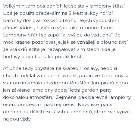
Doplňky pro mládence
Balonky a girlandy
Výzdoba a dekorace
Fotokoutek
Originální dárky
Další doplňky
Společenské hry
DALŠÍ KATEGORIE
Velkým hitem posledních let se staly lampiony štěstí.
Lidé je pouští především na Silvestra, kdy hořící
MIKULÁŠ A VÁNOCE
balónky doslova rozsvítí oblohu. Jejich vypouštění
Santa Claus
přináší radost, hasičům však také mnoho starostí.
Čerti
Lampiony přání se zapálí a „vyšlou do vzduchu“. Je
Andělé
moc krásné pozorovat je, jak se vznášejí a dlouho svítí.
Mikuláš
Ostatní vánoční a zimní kostýmy
Vánoční dekorace
DALŠÍ KATEGORIE
Je však důležité je nezapalovat v místech, kde je
hořlavý povrch a také poblíž letišť.
Ať už se tedy chystáte na svatební oslavy, nebo si
chcete udělat zahradní slavnost, papírové lampiony se
stanou dokonalou ozdobou. Pouštění lampionů nebo
jen závěsné lampiony dodají letní garden party
dokonalou atmosféru. Zejména pak barevné lampióny
ocení především naši nejmenší. Navštivte párty
obchod a udělejte si zásobu lampionů, které své využití
najdou vždy.