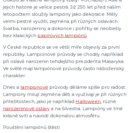
Pánské kostýmy
jejich historie je velice pestrá. Již 250 let před naším
Dětské kostýmy
letopočtem sloužily lampióny jako dekorace. Měly
velmi pestré využití, zejména při různých oslavách.
Svatba, narozeniny a dokonce i pohřby se neobešly
DOPLŇKY
Klobouky a pokrývky hlavy
bez klasických
papírových lampiónů
.
Paruky
V České republice se ve větší míře objevily za první
Masky a škrabošky
republiky. Lampionové průvody se chodily například
Barvy a líčidla
Zranění, rány a jizvy
Čelenky a korunky
Spreje na tělo a vlasy
Zuby, nosy a uši
Vousy a knírky
Brýle
Umělé řasy
Kravaty, motýlky, kšandy
Rukavice a nehty
Punčochy a punčocháče
Sukně a spodničky
Péřová boa
Šperky
Havajské věnce
Pompony pro roztleskávačky
Pláště
Rohy
Křídla
Hole, hůlky a košťata
Doplňky do ruky
Zbraně, brnění a helmy
Sety s doplňky
Další doplňky
Barevné kontaktní čočky
Žertíčky
Nafukovací doplňky
Boty
DALŠÍ KATEGORIE
při oslavě narozenin tehdejšího prezidenta Masaryka.
Ve světě mají lampiónové průvody často náboženský
PÁRTY A OSLAVY
charakter.
Balónky
Licencované balónky z pohádek a filmů
Dnes si
lampionové
průvody děláme spíše pro radost.
Šerpy
Lampiony milují zejména děti a využívají je při různých
Kelímky, talířky a ubrousky
Helium, doplňky k balónkům
Párty v barvách
Slavnostní stolování
Ubrusy
Girlandy, lampiony a serpentýny
Konfety
Čepičky, svíčky, fontány, frkačky
Brčka
Dárkové krabičky
Baby shower pro budoucí maminky
Svatba
Párty pro děti
Párty pro dospělé
Napichovátka a košíčky na cupcakes
Stuhy a mašle
Doplňky pro oslavence
DALŠÍ KATEGORIE
příležitostech, jako je například
Halloween
, různé
narozeninové oslavy
a na Silvestra. Lampióny ve tmě
ROZLUČKA SE SVOBODOU
krásně svítí a navodí dokonalou atmosféru.
Doplňky pro nevěstu
Doplňky pro družičky
Pouštění lampiónů štěstí
Doplňky pro ženicha