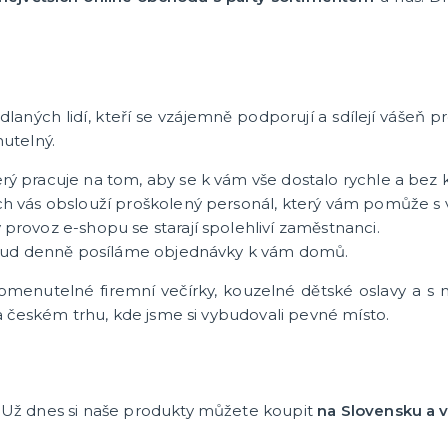
kostýmy
Masky a škrabošky
další kategorie
Barvy a líčidla
Zranění, rány a jizvy
Čelenky a korunky
Spreje na tělo a vlasy
Zuby, nosy a uši
Vousy a knírky
Brýle
Umělé řasy
Kravaty, motýlky, kšandy
Rukavice a nehty
Punčochy a punčocháče
Sukně a spodničky
Péřová boa
Šperky
Havajské věnce
Pompony pro roztleskávač
Pláště
Rohy
Křídla
Hole, hůlky a košťata
Doplňky do ruky
Zbraně, brnění a helmy
Sety s doplňky
Další doplňky
Barevné kontaktní čočky
Žertíčky
Nafukovací doplňky
Boty
ných lidí, kteří se vzájemně podporují a sdílejí vášeň pro 
š a Vánoce
nutelný.
laus
terý pracuje na tom, aby se k vám vše dostalo rychle a bez 
ch vás obslouží proškolený personál, který vám pomůže s
tegorie
vánoční a zimní kostýmy
 dekorace
provoz e-shopu se starají spolehliví zaměstnanci.
 odkud denně posíláme objednávky k vám domů.
nutelné firemní večírky, kouzelné dětské oslavy a s n
na českém trhu, kde jsme si vybudovali pevné místo.
. Už dnes si naše produkty můžete koupit
na Slovensku a 