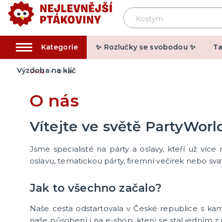
Kategorie
✨ Rozlučky se svobodou ✨
Ta
Výzdoba na klíč
Úvod
O nás
Trička s potiskem
Dekora
O nás
potisk
Vánoce
Vtipné m
Pivo a víno
Vítejte ve světě PartyWorl
Narozen
Vtipná
Motivy p
další kategorie
Narozeniny
Pro členy rodiny
Pro páry
Hobby a profese
Rozlučka se svobodou
Jsme specialisté na párty a oslavy, kteří už více
další ka
Motivy p
Motivy p
Motivy 
Motivy a
Tématic
oslavu, tematickou párty, firemní večírek nebo sva
Dělení podle sezóny
Kostým
Jak to všechno začalo?
Dětské letní tábory
Dámské
Naše cesta odstartovala v České republice s kame
Vánoce
Pánské 
naše působení i na e-shop, který se stal jedním z