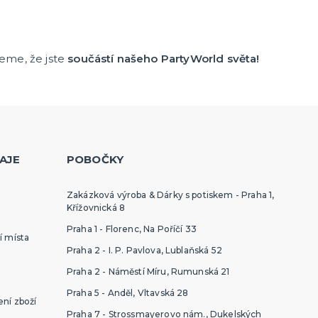
jeme, že jste
součástí našeho PartyWorld světa!
AJE
POBOČKY
Zakázková výroba & Dárky s potiskem - Praha 1,
Křížovnická 8
Praha 1 - Florenc, Na Poříčí 33
í místa
Praha 2 - I. P. Pavlova, Lublaňská 52
Praha 2 - Náměstí Míru, Rumunská 21
Praha 5 - Anděl, Vltavská 28
ní zboží
Praha 7 - Strossmayerovo nám., Dukelských