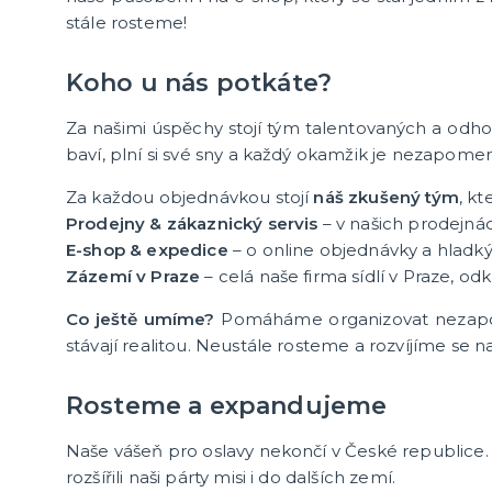
Silvestr
Dětské 
stále rosteme!
další kategorie
Valentýn
Den svatého Patrika
Halloween
Pálení čarodejnic
Gay Pride
Masopust
Mikuláš, čert, anděl
Pro sportovní fanoušky
Koho u nás potkáte?
Za našimi úspěchy stojí tým talentovaných a odhodla
Rozlučka se svobodou
Mikulá
baví, plní si své sny a každý okamžik je nezapome
Doplňky pro nevěstu
Santa C
Doplňky pro družičky
Čerti
Za každou objednávkou stojí
náš zkušený tým
, k
Doplňky pro ženicha
Andělé
Prodejny & zákaznický servis
– v našich prodejná
další kategorie
další ka
Doplňky pro mládence
Balonky a girlandy
Výzdoba a dekorace
Fotokoutek
Originální dárky
Další doplňky
Společenské hry
Mikuláš
Ostatní 
Vánoční
E-shop & expedice
– o online objednávky a hladký 
Zázemí v Praze
– celá naše firma sídlí v Praze,
Co ještě umíme?
Pomáháme organizovat nezapome
stávají realitou. Neustále rosteme a rozvíjíme se 
Rosteme a expandujeme
Naše vášeň pro oslavy nekončí v České republice
rozšířili naši párty misi i do dalších zemí.