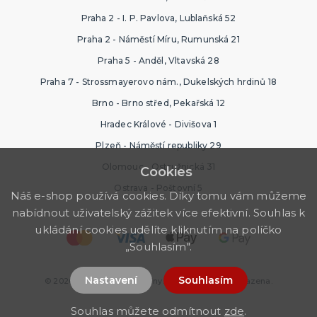
Praha 2 - I. P. Pavlova, Lublaňská 52
Praha 2 - Náměstí Míru, Rumunská 21
Praha 5 - Anděl, Vltavská 28
Praha 7 - Strossmayerovo nám., Dukelských hrdinů 18
Brno - Brno střed, Pekařská 12
Hradec Králové - Divišova 1
Plzeň - Náměstí republiky 29
Olomouc - Ostružnická 31
Cookies
Ostrava - Poštovní 5
Náš e-shop používá cookies. Díky tomu vám můžeme
nabídnout uživatelský zážitek více efektivní. Souhlas k
ukládání cookies udělíte kliknutím na políčko
„Souhlasím".
Nastavení
Souhlasím
© 2026 Nejlevnější Ptákoviny. Všechna práva vyhrazena.
Souhlas můžete odmítnout
zde
.