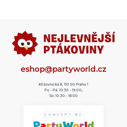
Doplňky pro mládence
Balonky a girlandy
Výzdoba a dekorace
Fotokoutek
Originální dárky
Další doplňky
Společenské hry
DALŠÍ KATEGORIE
MIKULÁŠ A VÁNOCE
Santa Claus
Čerti
Andělé
Mikuláš
Ostatní vánoční a zimní kostýmy
Vánoční dekorace
DALŠÍ KATEGORIE
eshop@partyworld.cz
Křižovnická 8, 110 00 Praha 1
Po - Pá: 10:30 - 19:00,
So: 10:30 - 18:00
CONCEPT BY