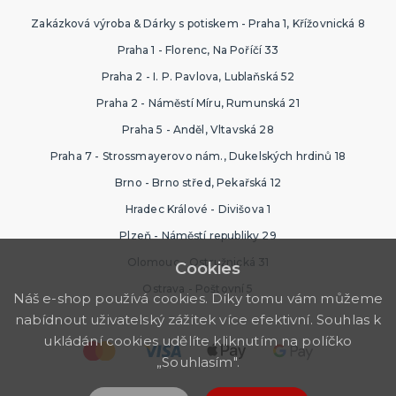
Zakázková výroba & Dárky s potiskem - Praha 1, Křížovnická 8
Praha 1 - Florenc, Na Poříčí 33
Praha 2 - I. P. Pavlova, Lublaňská 52
Praha 2 - Náměstí Míru, Rumunská 21
Praha 5 - Anděl, Vltavská 28
Praha 7 - Strossmayerovo nám., Dukelských hrdinů 18
Brno - Brno střed, Pekařská 12
Hradec Králové - Divišova 1
Plzeň - Náměstí republiky 29
Olomouc - Ostružnická 31
Cookies
Ostrava - Poštovní 5
Náš e-shop používá cookies. Díky tomu vám můžeme
nabídnout uživatelský zážitek více efektivní. Souhlas k
ukládání cookies udělíte kliknutím na políčko
„Souhlasím".