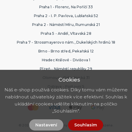
Praha 1 - Florenc, Na Poříčí 33
Praha 2 - I. P. Pavlova, Lublaňská 52
Praha 2 - Náměstí Míru, Rumunská 21
Praha 5 - Anděl, Vltavská 28
Praha 7 - Strossmayerovo nám., Dukelských hrdinů 18
Brno - Brno střed, Pekařská 12
Hradec Králové - Divišova 1
Plzeň - Náměstí republiky 29
Olomouc - Ostružnická 31
Cookies
Ostrava - Poštovní 5
Náš e-shop používá cookies. Díky tomu vám můžeme
nabídnout uživatelský zážitek více efektivní. Souhlas k
ukládání cookies udělíte kliknutím na políčko
„Souhlasím".
Nastavení
Souhlasím
© 2026 Nejlevnější Ptákoviny. Všechna práva vyhrazena.